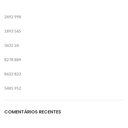
2492
998
1893
565
3632
26
8278
889
8632
823
5485
952
COMENTÁRIOS RECENTES