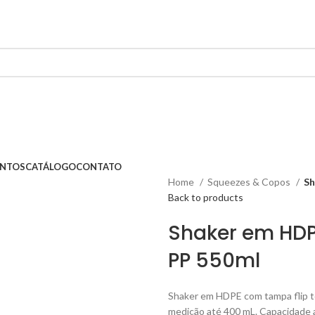
ENTOS
CATÁLOGO
CONTATO
Home
Squeezes & Copos
Sh
Back to products
Shaker em HDP
PP 550ml
Shaker em HDPE com tampa flip to
medição até 400 mL. Capacidade 