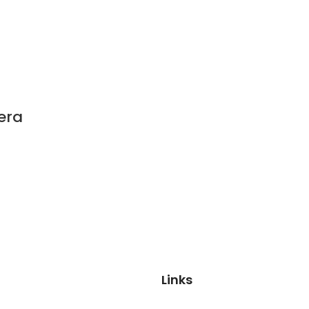
era
Links