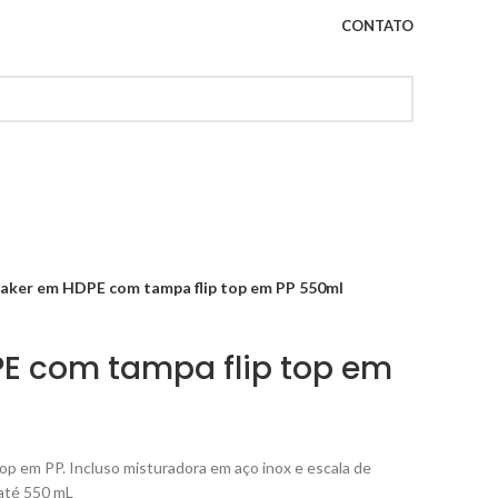
CONTATO
aker em HDPE com tampa flip top em PP 550ml
E com tampa flip top em
p em PP. Incluso misturadora em aço inox e escala de
até 550 mL