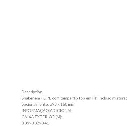
Description
Shaker em HDPE com tampa flip top em PP. Incluso misturad
opcionalmente. ø93 x 160 mm
INFORMAÇÃO ADICIONAL
CAIXA EXTERIOR (M):
0,39×0,32×0,41