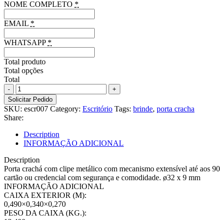
NOME COMPLETO
*
EMAIL
*
WHATSAPP
*
Total produto
Total opções
Total
Porta
crachá
Solicitar Pedido
com
SKU:
escr007
Category:
Escritório
Tags:
brinde
,
porta cracha
clipe
Share:
metálico
com
Description
mecanismo
INFORMAÇÃO ADICIONAL
extensível
quantity
Description
Porta crachá com clipe metálico com mecanismo extensível até aos 900
cartão ou credencial com segurança e comodidade. ø32 x 9 mm
INFORMAÇÃO ADICIONAL
CAIXA EXTERIOR (M):
0,490×0,340×0,270
PESO DA CAIXA (KG.):