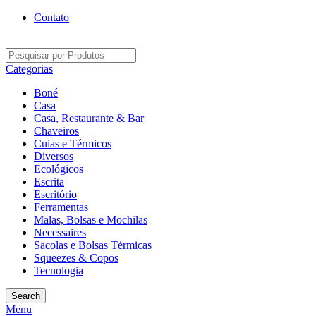
Contato
Categorias
Boné
Casa
Casa, Restaurante & Bar
Chaveiros
Cuias e Térmicos
Diversos
Ecológicos
Escrita
Escritório
Ferramentas
Malas, Bolsas e Mochilas
Necessaires
Sacolas e Bolsas Térmicas
Squeezes & Copos
Tecnologia
Search
Menu