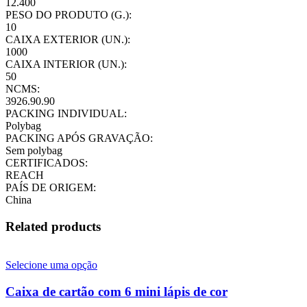
12.400
PESO DO PRODUTO (G.):
10
CAIXA EXTERIOR (UN.):
1000
CAIXA INTERIOR (UN.):
50
NCMS:
3926.90.90
PACKING INDIVIDUAL:
Polybag
PACKING APÓS GRAVAÇÃO:
Sem polybag
CERTIFICADOS:
REACH
PAÍS DE ORIGEM:
China
Related products
Selecione uma opção
Caixa de cartão com 6 mini lápis de cor