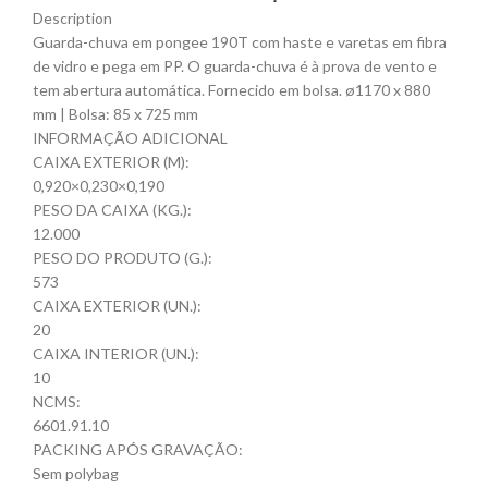
Description
Guarda-chuva em pongee 190T com haste e varetas em fibra
de vidro e pega em PP. O guarda-chuva é à prova de vento e
tem abertura automática. Fornecido em bolsa. ø1170 x 880
mm | Bolsa: 85 x 725 mm
INFORMAÇÃO ADICIONAL
CAIXA EXTERIOR (M):
0,920×0,230×0,190
PESO DA CAIXA (KG.):
12.000
PESO DO PRODUTO (G.):
573
CAIXA EXTERIOR (UN.):
20
CAIXA INTERIOR (UN.):
10
NCMS:
6601.91.10
PACKING APÓS GRAVAÇÃO:
Sem polybag