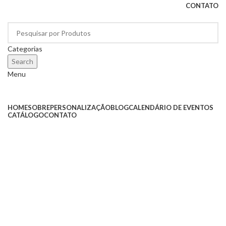
CONTATO
Categorias
Search
Menu
Categorias
HOME
SOBRE
PERSONALIZAÇÃO
BLOG
CALENDÁRIO DE EVENTOS
CATÁLOGO
CONTATO
Click to enlarge