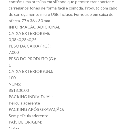
contém uma presilha em silicone que permite transportar e
carregar os fones de forma fácil e cómoda. Produto com cabo
de carregamento micro USB incluso. Fornecido em caixa de
oferta. 77 x 36 x 30 mm
INFORMAÇÃO ADICIONAL
CAIXA EXTERIOR (M):
0,38×0,28×0,25
PESO DA CAIXA (KG.):
7.000
PESO DO PRODUTO (G.):
1
CAIXA EXTERIOR (UN.):
100
NCMS:
8518.30.00
PACKING INDIVIDUAL:
Película aderente
PACKING APÓS GRAVAÇÃO:
Sem pelicula aderente
PAÍS DE ORIGEM:
China