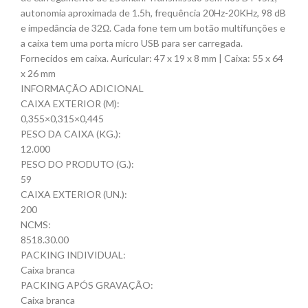
autonomia aproximada de 1.5h, frequência 20Hz-20KHz, 98 dB
e impedância de 32Ω. Cada fone tem um botão multifunções e
a caixa tem uma porta micro USB para ser carregada.
Fornecidos em caixa. Auricular: 47 x 19 x 8 mm | Caixa: 55 x 64
x 26 mm
INFORMAÇÃO ADICIONAL
CAIXA EXTERIOR (M):
0,355×0,315×0,445
PESO DA CAIXA (KG.):
12.000
PESO DO PRODUTO (G.):
59
CAIXA EXTERIOR (UN.):
200
NCMS:
8518.30.00
PACKING INDIVIDUAL:
Caixa branca
PACKING APÓS GRAVAÇÃO:
Caixa branca