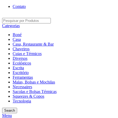
Contato
Categorias
Boné
Casa
Casa, Restaurante & Bar
Chaveiros
Cuias e Térmicos
Diversos
Ecológicos
Escrita
Escritório
Ferramentas
Malas, Bolsas e Mochilas
Necessaires
Sacolas e Bolsas Térmicas
Squeezes & Copos
Tecnologia
Search
Menu