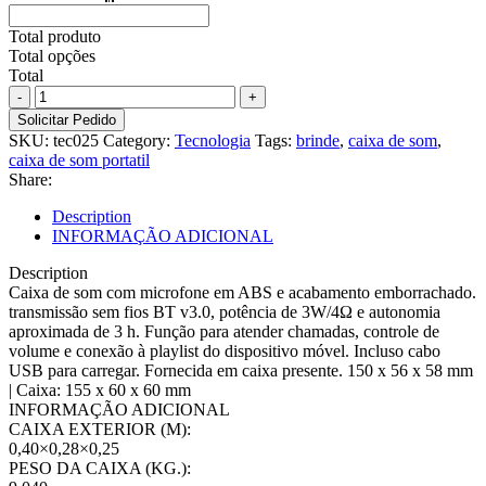
Total produto
Total opções
Total
Caixa
de
Solicitar Pedido
som
SKU:
tec025
Category:
Tecnologia
Tags:
brinde
,
caixa de som
,
com
caixa de som portatil
microfone
Share:
em
ABS
Description
e
INFORMAÇÃO ADICIONAL
acabamento
emborrachado
Description
quantity
Caixa de som com microfone em ABS e acabamento emborrachado.
transmissão sem fios BT v3.0, potência de 3W/4Ω e autonomia
aproximada de 3 h. Função para atender chamadas, controle de
volume e conexão à playlist do dispositivo móvel. Incluso cabo
USB para carregar. Fornecida em caixa presente. 150 x 56 x 58 mm
| Caixa: 155 x 60 x 60 mm
INFORMAÇÃO ADICIONAL
CAIXA EXTERIOR (M):
0,40×0,28×0,25
PESO DA CAIXA (KG.):