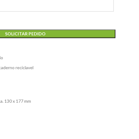
SOLICITAR PEDIDO
io
caderno reciclavel
ica. 130 x 177 mm