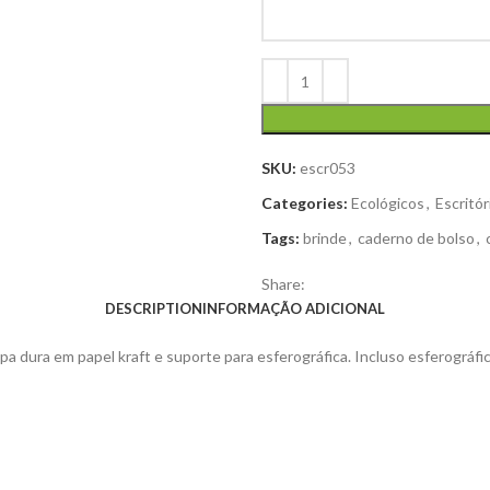
SKU:
escr053
Categories:
Ecológicos
,
Escritór
Tags:
brinde
,
caderno de bolso
,
Share:
DESCRIPTION
INFORMAÇÃO ADICIONAL
apa dura em papel kraft e suporte para esferográfica. Incluso esferográf