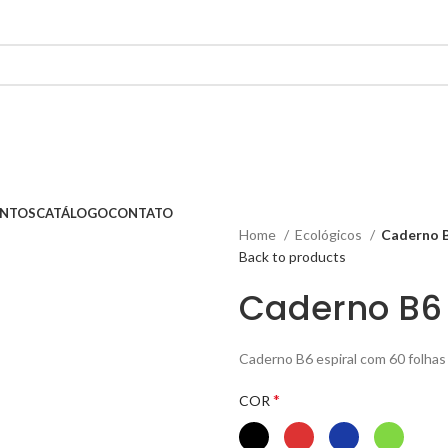
ENTOS
CATÁLOGO
CONTATO
Home
Ecológicos
Caderno B
Back to products
Caderno B6 
Caderno B6 espiral com 60 folhas 
*
COR