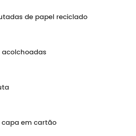
utadas de papel reciclado
s acolchoadas
uta
e capa em cartão