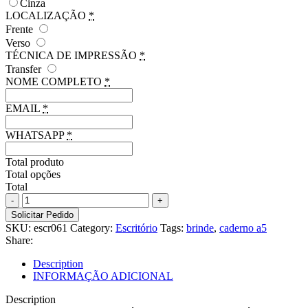
Cinza
LOCALIZAÇÃO
*
Frente
Verso
TÉCNICA DE IMPRESSÃO
*
Transfer
NOME COMPLETO
*
EMAIL
*
WHATSAPP
*
Total produto
Total opções
Total
Caderno
A5
Solicitar Pedido
em
SKU:
escr061
Category:
Escritório
Tags:
brinde
,
caderno a5
canvas
Share:
(poliéster)
quantity
Description
INFORMAÇÃO ADICIONAL
Description