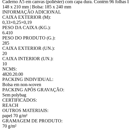
Caderno A5 em canvas (poliéster) com capa dura. Contém 96 folhas lis
148 x 210 mm | Bolsa: 185 x 240 mm
INFORMAÇÃO ADICIONAL
CAIXA EXTERIOR (M):
0,33×0,25×0,19
PESO DA CAIXA (KG.):
6.410
PESO DO PRODUTO (G.):
285
CAIXA EXTERIOR (UN.):
20
CAIXA INTERIOR (UN.):
10
NCMS:
4820.20.00
PACKING INDIVIDUAL:
Bolsa em non-woven
PACKING APÓS GRAVAÇÃO:
Sem polybag
CERTIFICADOS:
REACH
OUTROS MATERIAIS:
papel 70 g/m²
GRAMAGEM DE PRODUTO:
70 g/m²