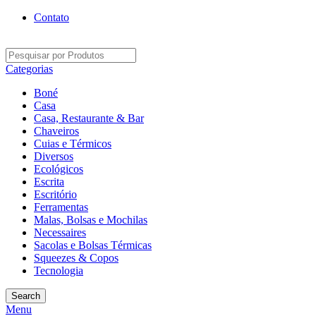
Contato
Categorias
Boné
Casa
Casa, Restaurante & Bar
Chaveiros
Cuias e Térmicos
Diversos
Ecológicos
Escrita
Escritório
Ferramentas
Malas, Bolsas e Mochilas
Necessaires
Sacolas e Bolsas Térmicas
Squeezes & Copos
Tecnologia
Search
Menu