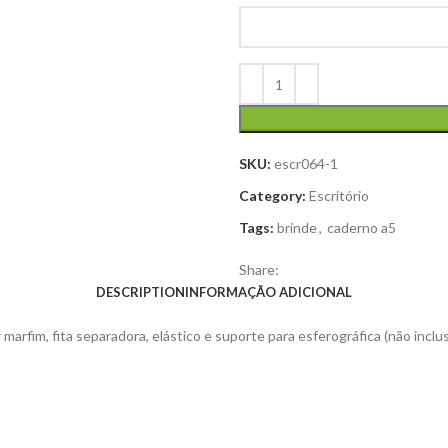
SKU:
escr064-1
Category:
Escritório
Tags:
brinde
,
caderno a5
Share:
DESCRIPTION
INFORMAÇÃO ADICIONAL
 marfim, fita separadora, elástico e suporte para esferográfica (não inc