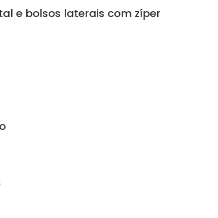
l e bolsos laterais com zíper
ão
s