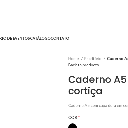
RIO DE EVENTOS
CATÁLOGO
CONTATO
Home
Escritório
Caderno A5
Back to products
Caderno A5
cortiça
Caderno A5 com capa dura em corti
*
COR