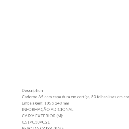
Description
Caderno A5 com capa dura em cortiça, 80 folhas lisas em cor
Embalagem: 185 x 240 mm
INFORMAÇÃO ADICIONAL
CAIXA EXTERIOR (M):
0,51×0,38×0,21
PESO DA CAIXA (KG.):