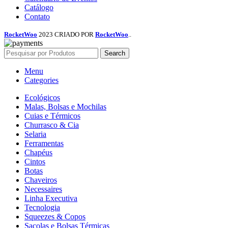
Catálogo
Contato
RocketWoo
2023 CRIADO POR
RocketWoo
..
Search
Menu
Categories
Ecológicos
Malas, Bolsas e Mochilas
Cuias e Térmicos
Churrasco & Cia
Selaria
Ferramentas
Chapéus
Cintos
Botas
Chaveiros
Necessaires
Linha Executiva
Tecnologia
Squeezes & Copos
Sacolas e Bolsas Térmicas