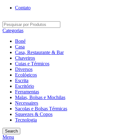
Contato
Categorias
Boné
Casa
Casa, Restaurante & Bar
Chaveiros
Cuias e Térmicos
Diversos
Ecológicos
Escrita
Escritório
Ferramentas
Malas, Bolsas e Mochilas
Necessaires
Sacolas e Bolsas Térmicas
Squeezes & Copos
Tecnologia
Search
Menu